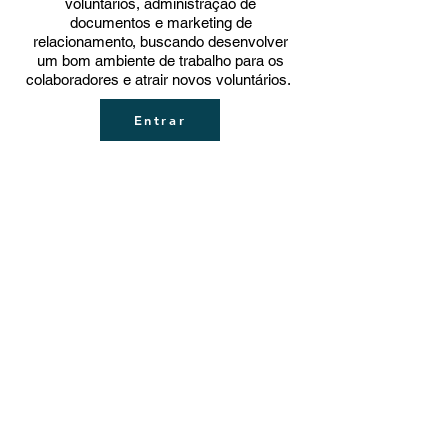
voluntários, administração de
documentos e marketing de
relacionamento, buscando desenvolver
um bom ambiente de trabalho para os
colaboradores e atrair novos voluntários.
Entrar
Contato
Gostou do que viu? Contate-nos
para saber mais.
Nome