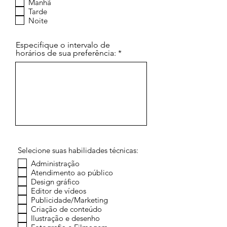
Manhã
r
Tarde
i
g
Noite
a
t
ó
Especifique o intervalo de
r
horários de sua preferência:
i
o
Selecione suas habilidades técnicas:
Administração
Atendimento ao público
Design gráfico
Editor de vídeos
Publicidade/Marketing
Criação de conteúdo
Ilustração e desenho