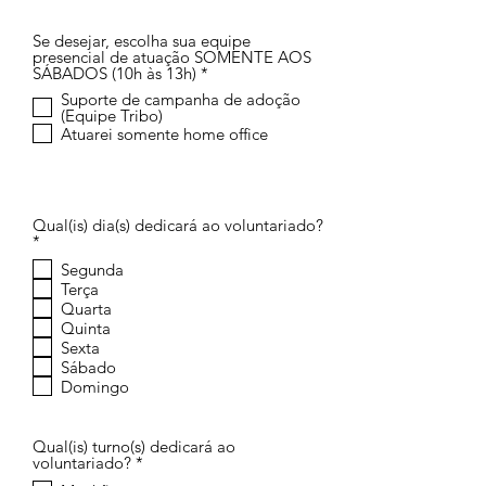
Se desejar, escolha sua equipe
presencial de atuação SOMENTE AOS
O
SÁBADOS (10h às 13h)
*
b
Suporte de campanha de adoção
r
(Equipe Tribo)
i
Atuarei somente home office
g
a
t
ó
r
i
Qual(is) dia(s) dedicará ao voluntariado?
o
O
*
b
Segunda
r
Terça
i
g
Quarta
a
Quinta
t
Sexta
ó
Sábado
r
Domingo
i
o
Qual(is) turno(s) dedicará ao
O
voluntariado?
*
b