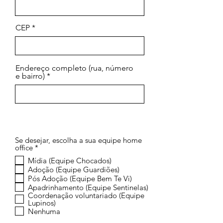
CEP
Endereço completo (rua, número
e bairro)
Se desejar, escolha a sua equipe home
O
office
*
b
Mídia (Equipe Chocados)
r
Adoção (Equipe Guardiões)
i
g
Pós Adoção (Equipe Bem Te Vi)
a
Apadrinhamento (Equipe Sentinelas)
t
Coordenação voluntariado (Equipe
ó
Lupinos)
r
Nenhuma
i
o