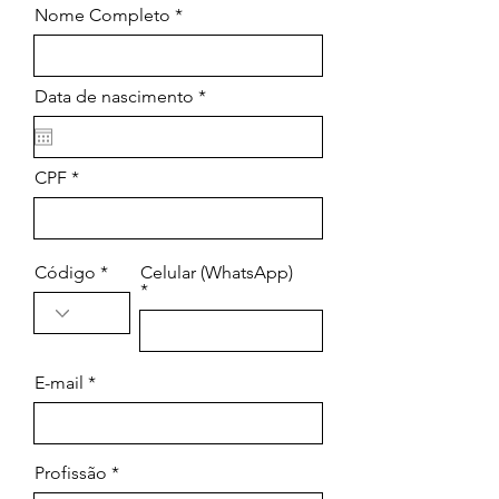
Nome Completo
r
Data de nascimento
*
e
q
u
i
CPF
r
e
d
Código
Celular (WhatsApp)
E-mail
Profissão