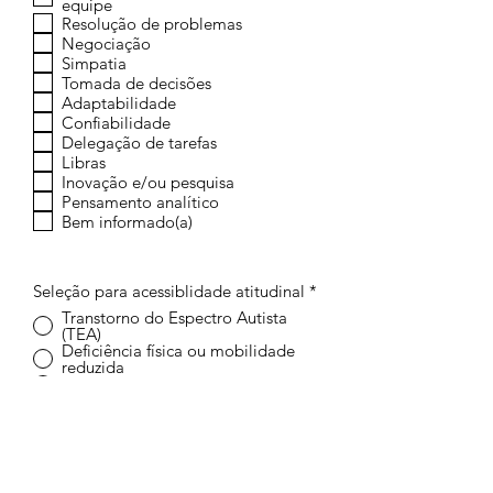
equipe
Resolução de problemas
Negociação
Simpatia
Tomada de decisões
Adaptabilidade
Confiabilidade
Delegação de tarefas
Libras
Inovação e/ou pesquisa
Pensamento analítico
Bem informado(a)
Seleção para acessiblidade atitudinal
*
Transtorno do Espectro Autista
(TEA)
Deficiência física ou mobilidade
reduzida
Deficiência auditiva
Deficiência visual
Deficiência intelectual
Deficiência múltipla
Outras neurodivergências
Nenhuma